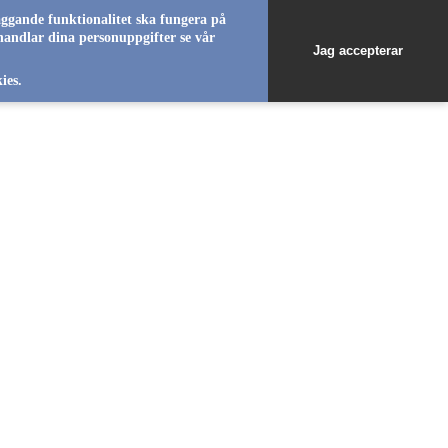
äggande funktionalitet ska fungera på
handlar dina personuppgifter se vår
Jag accepterar
favorite_b
ies.