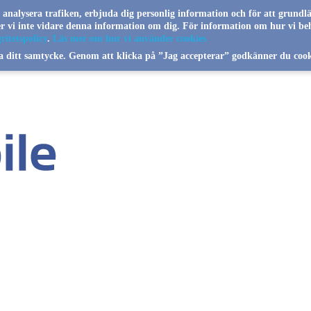
a analysera trafiken, erbjuda dig personlig information och för att grundl
jer vi inte vidare denna information om dig. För information om hur vi be
ritetspolicy
.
Läs mer om hur vi använder cookies
a ditt samtycke. Genom att klicka på ”Jag accepterar” godkänner du cook