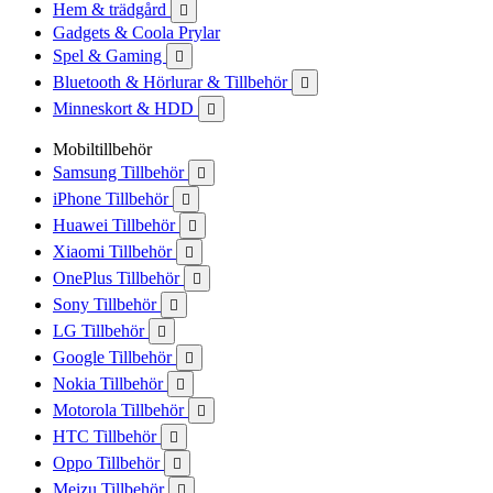
Hem & trädgård

Gadgets & Coola Prylar
Spel & Gaming

Bluetooth & Hörlurar & Tillbehör

Minneskort & HDD

Mobiltillbehör
Samsung Tillbehör

iPhone Tillbehör

Huawei Tillbehör

Xiaomi Tillbehör

OnePlus Tillbehör

Sony Tillbehör

LG Tillbehör

Google Tillbehör

Nokia Tillbehör

Motorola Tillbehör

HTC Tillbehör

Oppo Tillbehör

Meizu Tillbehör
