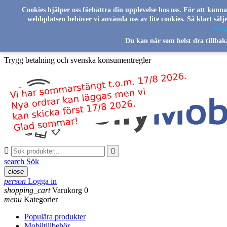
Skip to main content
Cookies hjälper oss förbättra din upplevelse hos oss. För att kunn
webbplatsen behöver vi använda oss av lite cookies. Så klart säl
Svenskt familjeföretag sedan 2016
integ
Du kan när som helst dra tillbak
Leverans från vårt lager i Sverige
Trygg betalning och svenska konsumentregler


search
Sök
close
person
Logga in
shopping_cart
Varukorg
0
menu
Kategorier
Populära produkter
Mobiltillbehör