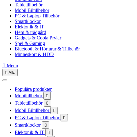
Tablettillbehör
Mobil Biltillbehör
PC & Laptop Tillbehör
Smartklockor
Elektonik & IT
Hem & trädgård
Gadgets & Coola Prylar
Spel & Gaming
Bluetooth & Hörlurar & Tillbehör
Minneskort & HDD

Menu

Alla
Populära produkter
Mobiltillbehör

Tablettillbehör

Mobil Biltillbehör

PC & Laptop Tillbehör

Smartklockor

Elektonik & IT
