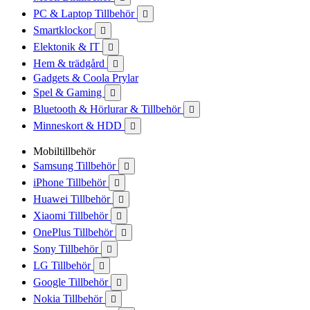
PC & Laptop Tillbehör

Smartklockor

Elektonik & IT

Hem & trädgård

Gadgets & Coola Prylar
Spel & Gaming

Bluetooth & Hörlurar & Tillbehör

Minneskort & HDD

Mobiltillbehör
Samsung Tillbehör

iPhone Tillbehör

Huawei Tillbehör

Xiaomi Tillbehör

OnePlus Tillbehör

Sony Tillbehör

LG Tillbehör

Google Tillbehör

Nokia Tillbehör
