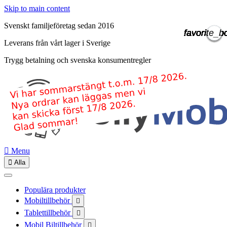
Skip to main content
Svenskt familjeföretag sedan 2016
favorite_b
favorite_b
favorite_b
favorite_b
favorite_b
favorite_b
favorite_b
favorite_b
favorite_b
favorite_b
favorite_b
favorite_b
favorite_b
Leverans från vårt lager i Sverige
Trygg betalning och svenska konsumentregler

Menu

Alla
Populära produkter
Mobiltillbehör

Tablettillbehör

Mobil Biltillbehör
