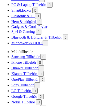
PC & Laptop Tillbehör

Smartklockor

Elektonik & IT

Hem & trädgård

Gadgets & Coola Prylar
Spel & Gaming

Bluetooth & Hörlurar & Tillbehör

Minneskort & HDD

Mobiltillbehör
Samsung Tillbehör

iPhone Tillbehör

Huawei Tillbehör

Xiaomi Tillbehör

OnePlus Tillbehör

Sony Tillbehör

LG Tillbehör

Google Tillbehör

Nokia Tillbehör
