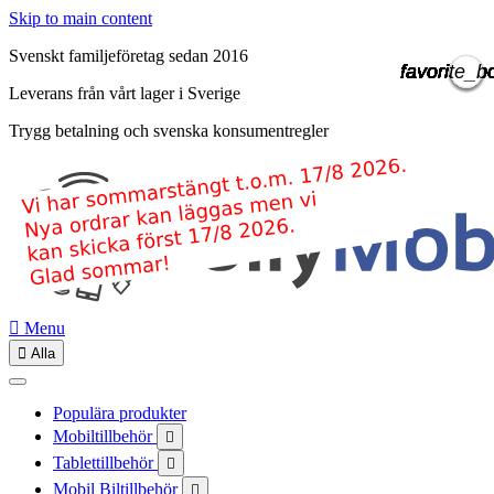
Skip to main content
Svenskt familjeföretag sedan 2016
favorite_b
favorite_b
favorite_b
favorite_b
favorite_b
favorite_b
favorite_b
favorite_b
favorite_b
favorite_b
favorite_b
favorite_b
favorite_b
favorite_b
Leverans från vårt lager i Sverige
Trygg betalning och svenska konsumentregler

Menu

Alla
Populära produkter
Mobiltillbehör

Tablettillbehör

Mobil Biltillbehör
