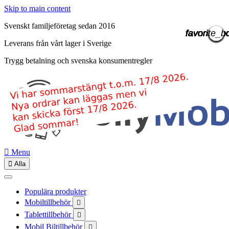
Skip to main content
Svenskt familjeföretag sedan 2016
favorite_b
favorite_b
favorite_b
favorite_b
favorite_b
favorite_b
favorite_b
favorite_b
favorite_b
favorite_b
favorite_b
favorite_b
favorite_b
favorite_b
favorite_b
favorite_b
favorite_b
favorite_b
favorite_b
favorite_b
favorite_b
favorite_b
favorite_b
favorite_b
favorite_b
favorite_b
favorite_b
favorite_b
favorite_b
favorite_b
favorite_b
favorite_b
favorite_b
favorite_b
favorite_b
favorite_b
favorite_b
favorite_b
favorite_b
favorite_b
favorite_b
favorite_b
favorite_b
favorite_b
favorite_b
favorite_b
favorite_b
favorite_b
Leverans från vårt lager i Sverige
Trygg betalning och svenska konsumentregler

Menu

Alla
Populära produkter
Mobiltillbehör

Tablettillbehör

Mobil Biltillbehör
