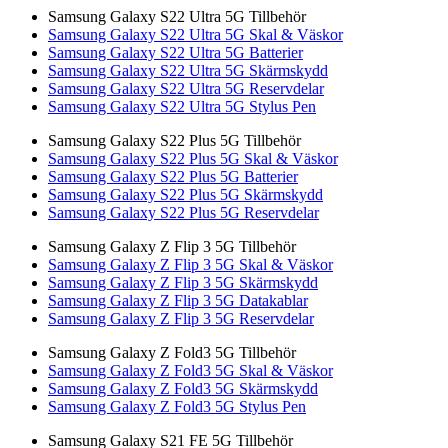
Samsung Galaxy S22 Ultra 5G Tillbehör
Samsung Galaxy S22 Ultra 5G Skal & Väskor
Samsung Galaxy S22 Ultra 5G Batterier
Samsung Galaxy S22 Ultra 5G Skärmskydd
Samsung Galaxy S22 Ultra 5G Reservdelar
Samsung Galaxy S22 Ultra 5G Stylus Pen
Samsung Galaxy S22 Plus 5G Tillbehör
Samsung Galaxy S22 Plus 5G Skal & Väskor
Samsung Galaxy S22 Plus 5G Batterier
Samsung Galaxy S22 Plus 5G Skärmskydd
Samsung Galaxy S22 Plus 5G Reservdelar
Samsung Galaxy Z Flip 3 5G Tillbehör
Samsung Galaxy Z Flip 3 5G Skal & Väskor
Samsung Galaxy Z Flip 3 5G Skärmskydd
Samsung Galaxy Z Flip 3 5G Datakablar
Samsung Galaxy Z Flip 3 5G Reservdelar
Samsung Galaxy Z Fold3 5G Tillbehör
Samsung Galaxy Z Fold3 5G Skal & Väskor
Samsung Galaxy Z Fold3 5G Skärmskydd
Samsung Galaxy Z Fold3 5G Stylus Pen
Samsung Galaxy S21 FE 5G Tillbehör