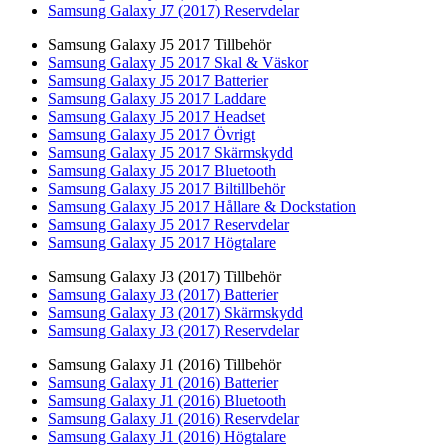
Samsung Galaxy J7 (2017) Reservdelar
Samsung Galaxy J5 2017 Tillbehör
Samsung Galaxy J5 2017 Skal & Väskor
Samsung Galaxy J5 2017 Batterier
Samsung Galaxy J5 2017 Laddare
Samsung Galaxy J5 2017 Headset
Samsung Galaxy J5 2017 Övrigt
Samsung Galaxy J5 2017 Skärmskydd
Samsung Galaxy J5 2017 Bluetooth
Samsung Galaxy J5 2017 Biltillbehör
Samsung Galaxy J5 2017 Hållare & Dockstation
Samsung Galaxy J5 2017 Reservdelar
Samsung Galaxy J5 2017 Högtalare
Samsung Galaxy J3 (2017) Tillbehör
Samsung Galaxy J3 (2017) Batterier
Samsung Galaxy J3 (2017) Skärmskydd
Samsung Galaxy J3 (2017) Reservdelar
Samsung Galaxy J1 (2016) Tillbehör
Samsung Galaxy J1 (2016) Batterier
Samsung Galaxy J1 (2016) Bluetooth
Samsung Galaxy J1 (2016) Reservdelar
Samsung Galaxy J1 (2016) Högtalare