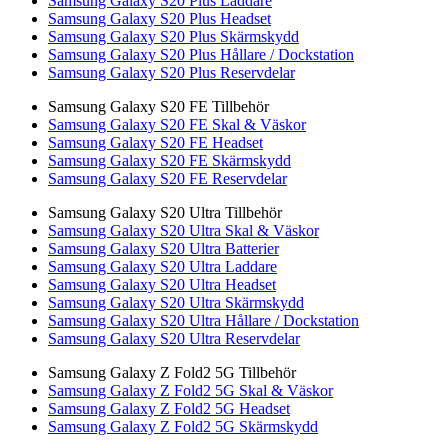
Samsung Galaxy S20 Plus Laddare
Samsung Galaxy S20 Plus Headset
Samsung Galaxy S20 Plus Skärmskydd
Samsung Galaxy S20 Plus Hållare / Dockstation
Samsung Galaxy S20 Plus Reservdelar
Samsung Galaxy S20 FE Tillbehör
Samsung Galaxy S20 FE Skal & Väskor
Samsung Galaxy S20 FE Headset
Samsung Galaxy S20 FE Skärmskydd
Samsung Galaxy S20 FE Reservdelar
Samsung Galaxy S20 Ultra Tillbehör
Samsung Galaxy S20 Ultra Skal & Väskor
Samsung Galaxy S20 Ultra Batterier
Samsung Galaxy S20 Ultra Laddare
Samsung Galaxy S20 Ultra Headset
Samsung Galaxy S20 Ultra Skärmskydd
Samsung Galaxy S20 Ultra Hållare / Dockstation
Samsung Galaxy S20 Ultra Reservdelar
Samsung Galaxy Z Fold2 5G Tillbehör
Samsung Galaxy Z Fold2 5G Skal & Väskor
Samsung Galaxy Z Fold2 5G Headset
Samsung Galaxy Z Fold2 5G Skärmskydd