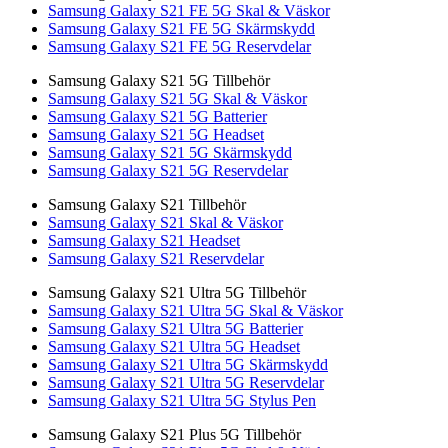
Samsung Galaxy S21 FE 5G Skal & Väskor
Samsung Galaxy S21 FE 5G Skärmskydd
Samsung Galaxy S21 FE 5G Reservdelar
Samsung Galaxy S21 5G Tillbehör
Samsung Galaxy S21 5G Skal & Väskor
Samsung Galaxy S21 5G Batterier
Samsung Galaxy S21 5G Headset
Samsung Galaxy S21 5G Skärmskydd
Samsung Galaxy S21 5G Reservdelar
Samsung Galaxy S21 Tillbehör
Samsung Galaxy S21 Skal & Väskor
Samsung Galaxy S21 Headset
Samsung Galaxy S21 Reservdelar
Samsung Galaxy S21 Ultra 5G Tillbehör
Samsung Galaxy S21 Ultra 5G Skal & Väskor
Samsung Galaxy S21 Ultra 5G Batterier
Samsung Galaxy S21 Ultra 5G Headset
Samsung Galaxy S21 Ultra 5G Skärmskydd
Samsung Galaxy S21 Ultra 5G Reservdelar
Samsung Galaxy S21 Ultra 5G Stylus Pen
Samsung Galaxy S21 Plus 5G Tillbehör