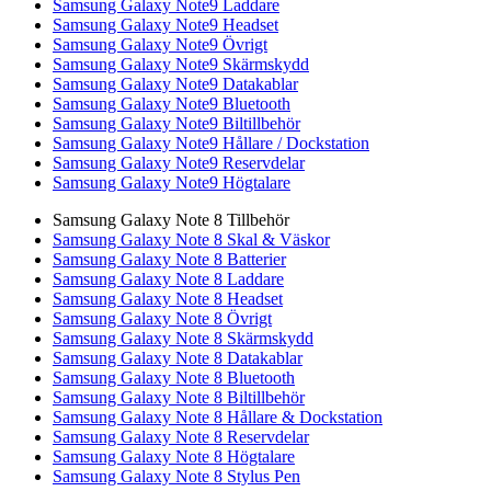
Samsung Galaxy Note9 Laddare
Samsung Galaxy Note9 Headset
Samsung Galaxy Note9 Övrigt
Samsung Galaxy Note9 Skärmskydd
Samsung Galaxy Note9 Datakablar
Samsung Galaxy Note9 Bluetooth
Samsung Galaxy Note9 Biltillbehör
Samsung Galaxy Note9 Hållare / Dockstation
Samsung Galaxy Note9 Reservdelar
Samsung Galaxy Note9 Högtalare
Samsung Galaxy Note 8 Tillbehör
Samsung Galaxy Note 8 Skal & Väskor
Samsung Galaxy Note 8 Batterier
Samsung Galaxy Note 8 Laddare
Samsung Galaxy Note 8 Headset
Samsung Galaxy Note 8 Övrigt
Samsung Galaxy Note 8 Skärmskydd
Samsung Galaxy Note 8 Datakablar
Samsung Galaxy Note 8 Bluetooth
Samsung Galaxy Note 8 Biltillbehör
Samsung Galaxy Note 8 Hållare & Dockstation
Samsung Galaxy Note 8 Reservdelar
Samsung Galaxy Note 8 Högtalare
Samsung Galaxy Note 8 Stylus Pen