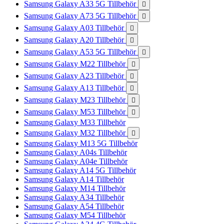
Samsung Galaxy A33 5G Tillbehör

Samsung Galaxy A73 5G Tillbehör

Samsung Galaxy A03 Tillbehör

Samsung Galaxy A20 Tillbehör

Samsung Galaxy A53 5G Tillbehör

Samsung Galaxy M22 Tillbehör

Samsung Galaxy A23 Tillbehör

Samsung Galaxy A13 Tillbehör

Samsung Galaxy M23 Tillbehör

Samsung Galaxy M53 Tillbehör

Samsung Galaxy M33 Tillbehör
Samsung Galaxy M32 Tillbehör

Samsung Galaxy M13 5G Tillbehör
Samsung Galaxy A04s Tillbehör
Samsung Galaxy A04e Tillbehör
Samsung Galaxy A14 5G Tillbehör
Samsung Galaxy A14 Tillbehör
Samsung Galaxy M14 Tillbehör
Samsung Galaxy A34 Tillbehör
Samsung Galaxy A54 Tillbehör
Samsung Galaxy M54 Tillbehör