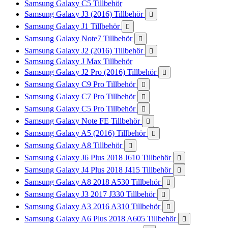
Samsung Galaxy C5 Tillbehör
Samsung Galaxy J3 (2016) Tillbehör

Samsung Galaxy J1 Tillbehör

Samsung Galaxy Note7 Tillbehör

Samsung Galaxy J2 (2016) Tillbehör

Samsung Galaxy J Max Tillbehör
Samsung Galaxy J2 Pro (2016) Tillbehör

Samsung Galaxy C9 Pro Tillbehör

Samsung Galaxy C7 Pro Tillbehör

Samsung Galaxy C5 Pro Tillbehör

Samsung Galaxy Note FE Tillbehör

Samsung Galaxy A5 (2016) Tillbehör

Samsung Galaxy A8 Tillbehör

Samsung Galaxy J6 Plus 2018 J610 Tillbehör

Samsung Galaxy J4 Plus 2018 J415 Tillbehör

Samsung Galaxy A8 2018 A530 Tillbehör

Samsung Galaxy J3 2017 J330 Tillbehör

Samsung Galaxy A3 2016 A310 Tillbehör

Samsung Galaxy A6 Plus 2018 A605 Tillbehör
