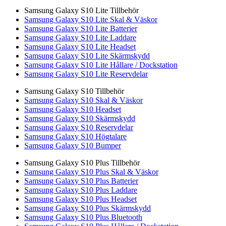
Samsung Galaxy S10 Lite Tillbehör
Samsung Galaxy S10 Lite Skal & Väskor
Samsung Galaxy S10 Lite Batterier
Samsung Galaxy S10 Lite Laddare
Samsung Galaxy S10 Lite Headset
Samsung Galaxy S10 Lite Skärmskydd
Samsung Galaxy S10 Lite Hållare / Dockstation
Samsung Galaxy S10 Lite Reservdelar
Samsung Galaxy S10 Tillbehör
Samsung Galaxy S10 Skal & Väskor
Samsung Galaxy S10 Headset
Samsung Galaxy S10 Skärmskydd
Samsung Galaxy S10 Reservdelar
Samsung Galaxy S10 Högtalare
Samsung Galaxy S10 Bumper
Samsung Galaxy S10 Plus Tillbehör
Samsung Galaxy S10 Plus Skal & Väskor
Samsung Galaxy S10 Plus Batterier
Samsung Galaxy S10 Plus Laddare
Samsung Galaxy S10 Plus Headset
Samsung Galaxy S10 Plus Skärmskydd
Samsung Galaxy S10 Plus Bluetooth