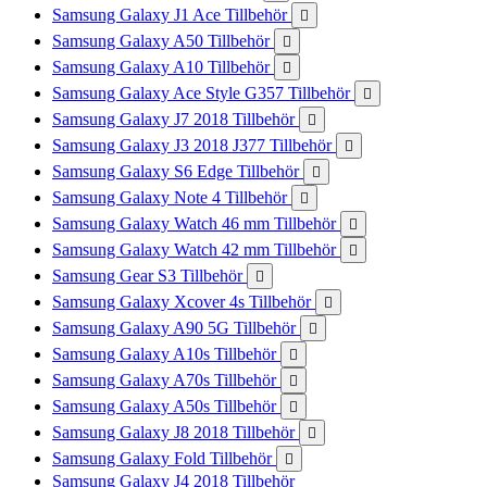
Samsung Galaxy J1 Ace Tillbehör

Samsung Galaxy A50 Tillbehör

Samsung Galaxy A10 Tillbehör

Samsung Galaxy Ace Style G357 Tillbehör

Samsung Galaxy J7 2018 Tillbehör

Samsung Galaxy J3 2018 J377 Tillbehör

Samsung Galaxy S6 Edge Tillbehör

Samsung Galaxy Note 4 Tillbehör

Samsung Galaxy Watch 46 mm Tillbehör

Samsung Galaxy Watch 42 mm Tillbehör

Samsung Gear S3 Tillbehör

Samsung Galaxy Xcover 4s Tillbehör

Samsung Galaxy A90 5G Tillbehör

Samsung Galaxy A10s Tillbehör

Samsung Galaxy A70s Tillbehör

Samsung Galaxy A50s Tillbehör

Samsung Galaxy J8 2018 Tillbehör

Samsung Galaxy Fold Tillbehör

Samsung Galaxy J4 2018 Tillbehör