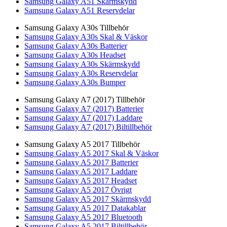
Samsung Galaxy A51 Skärmskydd
Samsung Galaxy A51 Reservdelar
Samsung Galaxy A30s Tillbehör
Samsung Galaxy A30s Skal & Väskor
Samsung Galaxy A30s Batterier
Samsung Galaxy A30s Headset
Samsung Galaxy A30s Skärmskydd
Samsung Galaxy A30s Reservdelar
Samsung Galaxy A30s Bumper
Samsung Galaxy A7 (2017) Tillbehör
Samsung Galaxy A7 (2017) Batterier
Samsung Galaxy A7 (2017) Laddare
Samsung Galaxy A7 (2017) Biltillbehör
Samsung Galaxy A5 2017 Tillbehör
Samsung Galaxy A5 2017 Skal & Väskor
Samsung Galaxy A5 2017 Batterier
Samsung Galaxy A5 2017 Laddare
Samsung Galaxy A5 2017 Headset
Samsung Galaxy A5 2017 Övrigt
Samsung Galaxy A5 2017 Skärmskydd
Samsung Galaxy A5 2017 Datakablar
Samsung Galaxy A5 2017 Bluetooth
Samsung Galaxy A5 2017 Biltillbehör