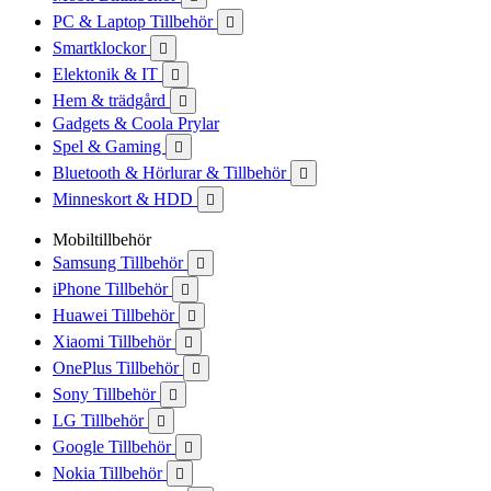
PC & Laptop Tillbehör

Smartklockor

Elektonik & IT

Hem & trädgård

Gadgets & Coola Prylar
Spel & Gaming

Bluetooth & Hörlurar & Tillbehör

Minneskort & HDD

Mobiltillbehör
Samsung Tillbehör

iPhone Tillbehör

Huawei Tillbehör

Xiaomi Tillbehör

OnePlus Tillbehör

Sony Tillbehör

LG Tillbehör

Google Tillbehör

Nokia Tillbehör
