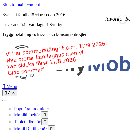
Skip to main content
Svenskt familjeföretag sedan 2016
favorite_b
favorite_b
Leverans från vårt lager i Sverige
Trygg betalning och svenska konsumentregler

Menu

Alla
Populära produkter
Mobiltillbehör

Tablettillbehör

Mobil Biltillbehör
