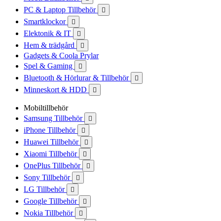
PC & Laptop Tillbehör

Smartklockor

Elektonik & IT

Hem & trädgård

Gadgets & Coola Prylar
Spel & Gaming

Bluetooth & Hörlurar & Tillbehör

Minneskort & HDD

Mobiltillbehör
Samsung Tillbehör

iPhone Tillbehör

Huawei Tillbehör

Xiaomi Tillbehör

OnePlus Tillbehör

Sony Tillbehör

LG Tillbehör

Google Tillbehör

Nokia Tillbehör
