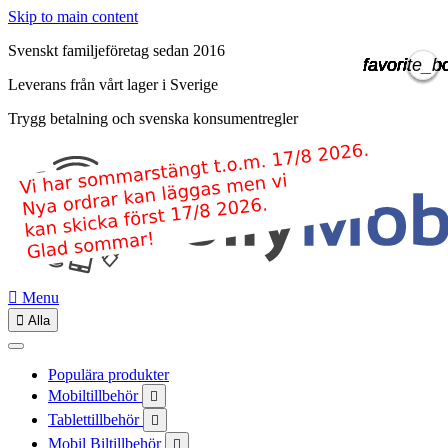
Skip to main content
Svenskt familjeföretag sedan 2016
favorite_b
favorite_b
favorite_b
favorite_b
favorite_b
favorite_b
favorite_b
favorite_b
favorite_b
favorite_b
Leverans från vårt lager i Sverige
Trygg betalning och svenska konsumentregler

Menu

Alla
Populära produkter
Mobiltillbehör

Tablettillbehör

Mobil Biltillbehör
