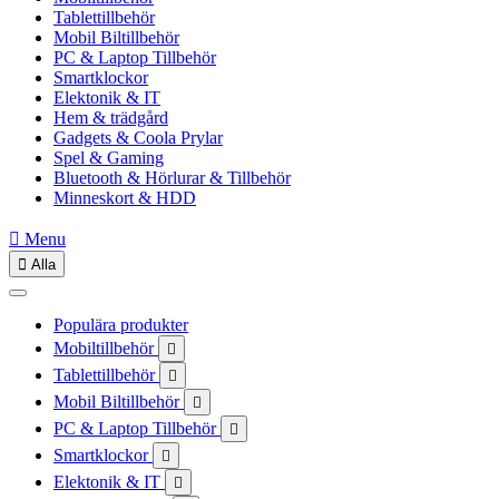
Tablettillbehör
Mobil Biltillbehör
PC & Laptop Tillbehör
Smartklockor
Elektonik & IT
Hem & trädgård
Gadgets & Coola Prylar
Spel & Gaming
Bluetooth & Hörlurar & Tillbehör
Minneskort & HDD

Menu

Alla
Populära produkter
Mobiltillbehör

Tablettillbehör

Mobil Biltillbehör

PC & Laptop Tillbehör

Smartklockor

Elektonik & IT
