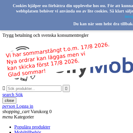
Skip to main content
Cookies hjälper oss förbättra din upplevelse hos oss. För att kunn
webbplatsen behöver vi använda oss av lite cookies. Så klart säl
Svenskt familjeföretag sedan 2016
integ
Du kan när som helst dra tillbak
Leverans från vårt lager i Sverige
Trygg betalning och svenska konsumentregler


search
Sök
close
person
Logga in
shopping_cart
Varukorg
0
menu
Kategorier
Populära produkter
Mobiltillbehör