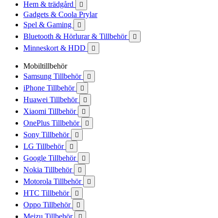
Hem & trädgård

Gadgets & Coola Prylar
Spel & Gaming

Bluetooth & Hörlurar & Tillbehör

Minneskort & HDD

Mobiltillbehör
Samsung Tillbehör

iPhone Tillbehör

Huawei Tillbehör

Xiaomi Tillbehör

OnePlus Tillbehör

Sony Tillbehör

LG Tillbehör

Google Tillbehör

Nokia Tillbehör

Motorola Tillbehör

HTC Tillbehör

Oppo Tillbehör

Meizu Tillbehör
