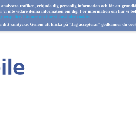
a analysera trafiken, erbjuda dig personlig information och för att grundl
jer vi inte vidare denna information om dig. För information om hur vi be
ritetspolicy
.
Läs mer om hur vi använder cookies
a ditt samtycke. Genom att klicka på ”Jag accepterar” godkänner du cook