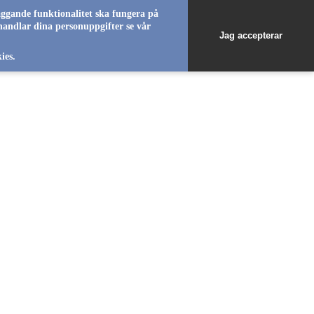
äggande funktionalitet ska fungera på
handlar dina personuppgifter se vår
Jag accepterar
favorite_b
ies.