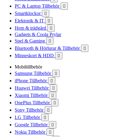
PC & Laptop Tillbehör

Smartklockor

Elektonik & IT

Hem & trädgård

Gadgets & Coola Prylar
Spel & Gaming

Bluetooth & Hörlurar & Tillbehör

Minneskort & HDD

Mobiltillbehör
Samsung Tillbehör

iPhone Tillbehör

Huawei Tillbehör

Xiaomi Tillbehör

OnePlus Tillbehör

Sony Tillbehör

LG Tillbehör

Google Tillbehör

Nokia Tillbehör
