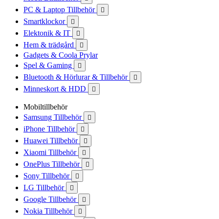
PC & Laptop Tillbehör

Smartklockor

Elektonik & IT

Hem & trädgård

Gadgets & Coola Prylar
Spel & Gaming

Bluetooth & Hörlurar & Tillbehör

Minneskort & HDD

Mobiltillbehör
Samsung Tillbehör

iPhone Tillbehör

Huawei Tillbehör

Xiaomi Tillbehör

OnePlus Tillbehör

Sony Tillbehör

LG Tillbehör

Google Tillbehör

Nokia Tillbehör
