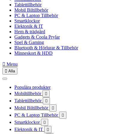
Tablettillbehör
Mobil Biltillbehör
PC & Laptop Tillbehör
Smartklockor
Elektonik & IT
Hem & trädgård
Gadgets & Coola Prylar
Spel & Gaming
Bluetooth & Hörlurar & Tillbehör
Minneskort & HDD

Menu

Alla
Populära produkter
Mobiltillbehör

Tablettillbehör

Mobil Biltillbehör

PC & Laptop Tillbehör

Smartklockor

Elektonik & IT
