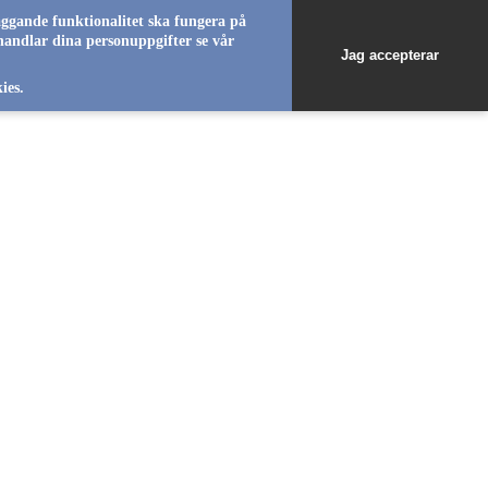
äggande funktionalitet ska fungera på
handlar dina personuppgifter se vår
Jag accepterar
favorite_b
favorite_b
favorite_b
favorite_b
favorite_b
favorite_b
favorite_b
ies.