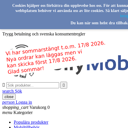
Skip to main content
Cookies hjälper oss förbättra din upplevelse hos oss. För att kunn
webbplatsen behöver vi använda oss av lite cookies. Så klart säl
Svenskt familjeföretag sedan 2016
integ
Du kan när som helst dra tillbak
Leverans från vårt lager i Sverige
Trygg betalning och svenska konsumentregler


search
Sök
close
person
Logga in
shopping_cart
Varukorg
0
menu
Kategorier
Populära produkter
Mobiltillbehör