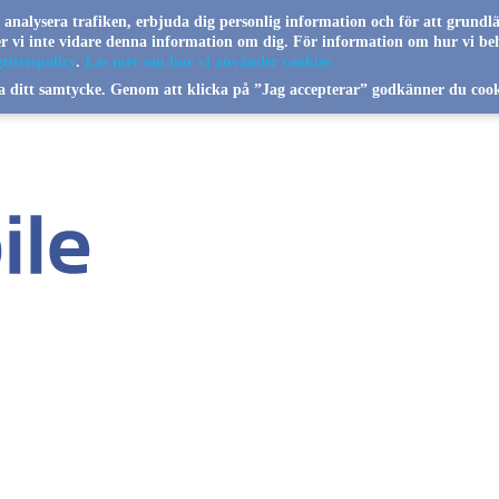
a analysera trafiken, erbjuda dig personlig information och för att grundl
jer vi inte vidare denna information om dig. För information om hur vi be
ritetspolicy
.
Läs mer om hur vi använder cookies
a ditt samtycke. Genom att klicka på ”Jag accepterar” godkänner du cook