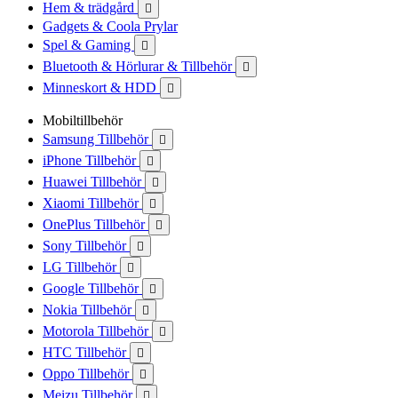
Hem & trädgård

Gadgets & Coola Prylar
Spel & Gaming

Bluetooth & Hörlurar & Tillbehör

Minneskort & HDD

Mobiltillbehör
Samsung Tillbehör

iPhone Tillbehör

Huawei Tillbehör

Xiaomi Tillbehör

OnePlus Tillbehör

Sony Tillbehör

LG Tillbehör

Google Tillbehör

Nokia Tillbehör

Motorola Tillbehör

HTC Tillbehör

Oppo Tillbehör

Meizu Tillbehör
