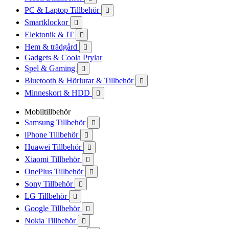
PC & Laptop Tillbehör

Smartklockor

Elektonik & IT

Hem & trädgård

Gadgets & Coola Prylar
Spel & Gaming

Bluetooth & Hörlurar & Tillbehör

Minneskort & HDD

Mobiltillbehör
Samsung Tillbehör

iPhone Tillbehör

Huawei Tillbehör

Xiaomi Tillbehör

OnePlus Tillbehör

Sony Tillbehör

LG Tillbehör

Google Tillbehör

Nokia Tillbehör
