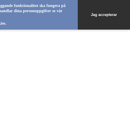
äggande funktionalitet ska fungera på
handlar dina personuppgifter se vår
Jag accepterar
favorite_b
favorite_b
favorite_b
favorite_b
ies.