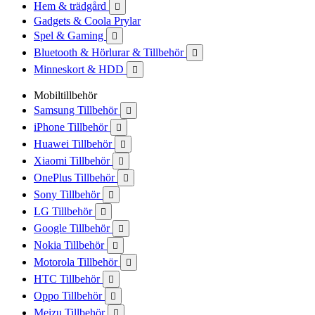
Hem & trädgård

Gadgets & Coola Prylar
Spel & Gaming

Bluetooth & Hörlurar & Tillbehör

Minneskort & HDD

Mobiltillbehör
Samsung Tillbehör

iPhone Tillbehör

Huawei Tillbehör

Xiaomi Tillbehör

OnePlus Tillbehör

Sony Tillbehör

LG Tillbehör

Google Tillbehör

Nokia Tillbehör

Motorola Tillbehör

HTC Tillbehör

Oppo Tillbehör

Meizu Tillbehör
