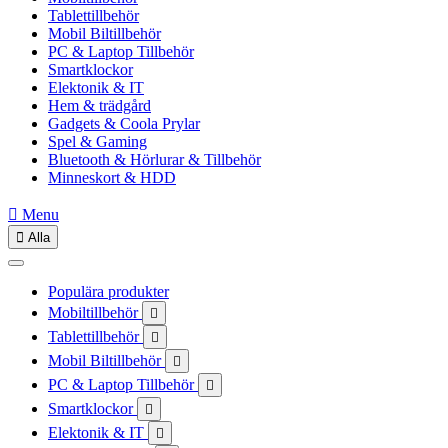
Tablettillbehör
Mobil Biltillbehör
PC & Laptop Tillbehör
Smartklockor
Elektonik & IT
Hem & trädgård
Gadgets & Coola Prylar
Spel & Gaming
Bluetooth & Hörlurar & Tillbehör
Minneskort & HDD

Menu

Alla
Populära produkter
Mobiltillbehör

Tablettillbehör

Mobil Biltillbehör

PC & Laptop Tillbehör

Smartklockor

Elektonik & IT
