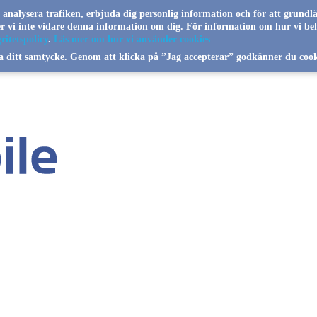
a analysera trafiken, erbjuda dig personlig information och för att grundl
jer vi inte vidare denna information om dig. För information om hur vi be
ritetspolicy
.
Läs mer om hur vi använder cookies
a ditt samtycke. Genom att klicka på ”Jag accepterar” godkänner du cook