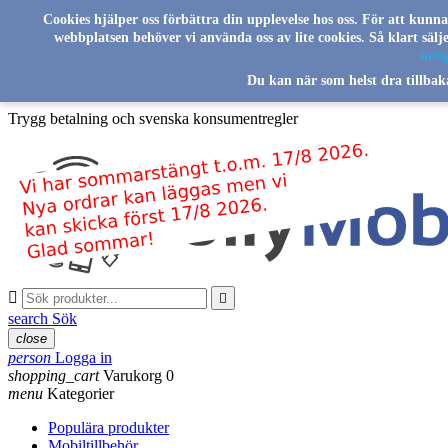
Skip to main content
Cookies hjälper oss förbättra din upplevelse hos oss. För att kunn
webbplatsen behöver vi använda oss av lite cookies. Så klart säl
Svenskt familjeföretag sedan 2016
integ
Du kan när som helst dra tillbak
Leverans från vårt lager i Sverige
Trygg betalning och svenska konsumentregler


search
Sök
close
person
Logga in
shopping_cart
Varukorg
0
menu
Kategorier
Populära produkter
Mobiltillbehör