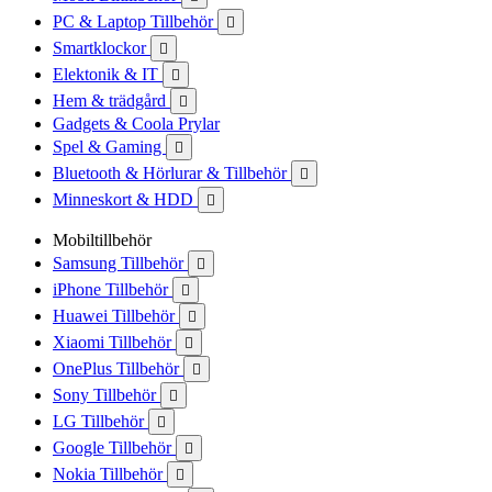
PC & Laptop Tillbehör

Smartklockor

Elektonik & IT

Hem & trädgård

Gadgets & Coola Prylar
Spel & Gaming

Bluetooth & Hörlurar & Tillbehör

Minneskort & HDD

Mobiltillbehör
Samsung Tillbehör

iPhone Tillbehör

Huawei Tillbehör

Xiaomi Tillbehör

OnePlus Tillbehör

Sony Tillbehör

LG Tillbehör

Google Tillbehör

Nokia Tillbehör
