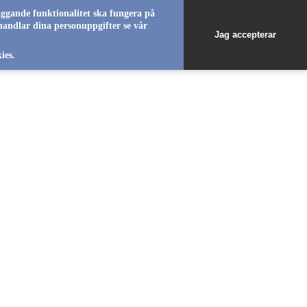
äggande funktionalitet ska fungera på
handlar dina personuppgifter se vår
Jag accepterar
favorite_b
favorite_b
favorite_b
ies.