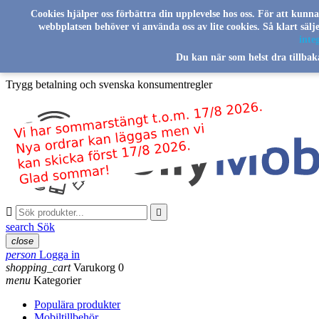
Skip to main content
Cookies hjälper oss förbättra din upplevelse hos oss. För att kunn
webbplatsen behöver vi använda oss av lite cookies. Så klart säl
Svenskt familjeföretag sedan 2016
integ
Du kan när som helst dra tillbak
Leverans från vårt lager i Sverige
Trygg betalning och svenska konsumentregler


search
Sök
close
person
Logga in
shopping_cart
Varukorg
0
menu
Kategorier
Populära produkter
Mobiltillbehör