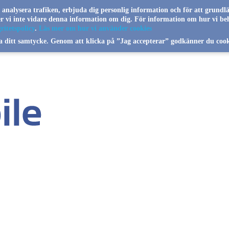
a analysera trafiken, erbjuda dig personlig information och för att grundl
jer vi inte vidare denna information om dig. För information om hur vi be
ritetspolicy
.
Läs mer om hur vi använder cookies
a ditt samtycke. Genom att klicka på ”Jag accepterar” godkänner du cook