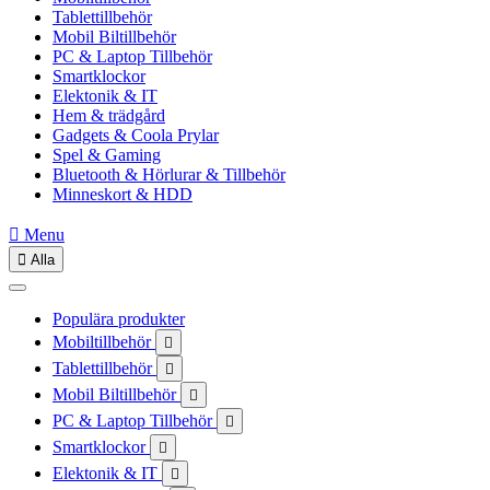
Tablettillbehör
Mobil Biltillbehör
PC & Laptop Tillbehör
Smartklockor
Elektonik & IT
Hem & trädgård
Gadgets & Coola Prylar
Spel & Gaming
Bluetooth & Hörlurar & Tillbehör
Minneskort & HDD

Menu

Alla
Populära produkter
Mobiltillbehör

Tablettillbehör

Mobil Biltillbehör

PC & Laptop Tillbehör

Smartklockor

Elektonik & IT
