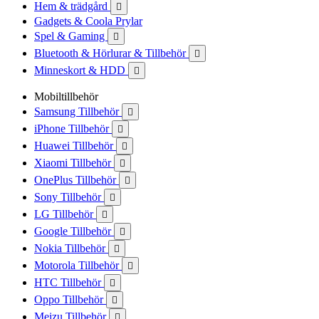
Hem & trädgård

Gadgets & Coola Prylar
Spel & Gaming

Bluetooth & Hörlurar & Tillbehör

Minneskort & HDD

Mobiltillbehör
Samsung Tillbehör

iPhone Tillbehör

Huawei Tillbehör

Xiaomi Tillbehör

OnePlus Tillbehör

Sony Tillbehör

LG Tillbehör

Google Tillbehör

Nokia Tillbehör

Motorola Tillbehör

HTC Tillbehör

Oppo Tillbehör

Meizu Tillbehör
