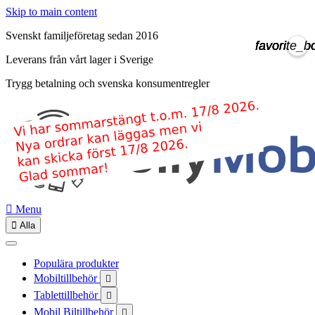
Skip to main content
Svenskt familjeföretag sedan 2016
favorite_b
favorite_b
favorite_b
favorite_b
Leverans från vårt lager i Sverige
Trygg betalning och svenska konsumentregler

Menu

Alla
Populära produkter
Mobiltillbehör

Tablettillbehör

Mobil Biltillbehör
