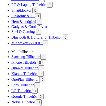
PC & Laptop Tillbehör

Smartklockor

Elektonik & IT

Hem & trädgård

Gadgets & Coola Prylar
Spel & Gaming

Bluetooth & Hörlurar & Tillbehör

Minneskort & HDD

Mobiltillbehör
Samsung Tillbehör

iPhone Tillbehör

Huawei Tillbehör

Xiaomi Tillbehör

OnePlus Tillbehör

Sony Tillbehör

LG Tillbehör

Google Tillbehör

Nokia Tillbehör
