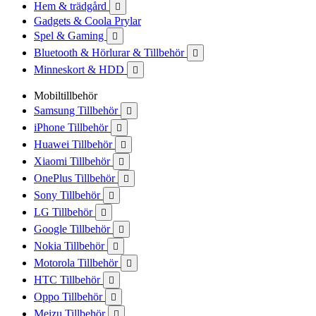
Hem & trädgård

Gadgets & Coola Prylar
Spel & Gaming

Bluetooth & Hörlurar & Tillbehör

Minneskort & HDD

Mobiltillbehör
Samsung Tillbehör

iPhone Tillbehör

Huawei Tillbehör

Xiaomi Tillbehör

OnePlus Tillbehör

Sony Tillbehör

LG Tillbehör

Google Tillbehör

Nokia Tillbehör

Motorola Tillbehör

HTC Tillbehör

Oppo Tillbehör

Meizu Tillbehör
