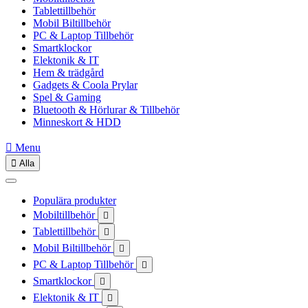
Tablettillbehör
Mobil Biltillbehör
PC & Laptop Tillbehör
Smartklockor
Elektonik & IT
Hem & trädgård
Gadgets & Coola Prylar
Spel & Gaming
Bluetooth & Hörlurar & Tillbehör
Minneskort & HDD

Menu

Alla
Populära produkter
Mobiltillbehör

Tablettillbehör

Mobil Biltillbehör

PC & Laptop Tillbehör

Smartklockor

Elektonik & IT
