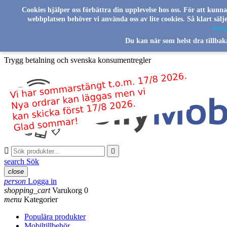
Skip to main content
Cookies hjälper oss förbättra din upplevelse hos oss. För att kunn
webbplatsen behöver vi använda oss av lite cookies. Så klart säl
Svenskt familjeföretag sedan 2016
integ
Du kan när som helst dra tillbak
Leverans från vårt lager i Sverige
Trygg betalning och svenska konsumentregler


search
Sök
close
person
Logga in
shopping_cart
Varukorg
0
menu
Kategorier
Populära produkter
Mobiltillbehör