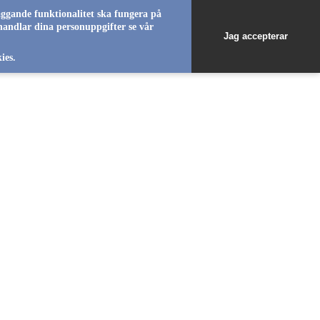
äggande funktionalitet ska fungera på
handlar dina personuppgifter se vår
Jag accepterar
favorite_b
ies.