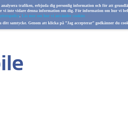
a analysera trafiken, erbjuda dig personlig information och för att grundl
jer vi inte vidare denna information om dig. För information om hur vi be
ritetspolicy
.
Läs mer om hur vi använder cookies
a ditt samtycke. Genom att klicka på ”Jag accepterar” godkänner du cook