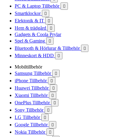
PC & Laptop Tillbehör

Smartklockor

Elektonik & IT

Hem & trädgård

Gadgets & Coola Prylar
Spel & Gaming

Bluetooth & Hörlurar & Tillbehör

Minneskort & HDD

Mobiltillbehör
Samsung Tillbehör

iPhone Tillbehör

Huawei Tillbehör

Xiaomi Tillbehör

OnePlus Tillbehör

Sony Tillbehör

LG Tillbehör

Google Tillbehör

Nokia Tillbehör
