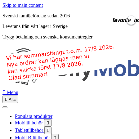
Skip to main content
Svenskt familjeföretag sedan 2016
favorite_b
favorite_b
favorite_b
favorite_b
favorite_b
favorite_b
favorite_b
Leverans från vårt lager i Sverige
Trygg betalning och svenska konsumentregler

Menu

Alla
Populära produkter
Mobiltillbehör

Tablettillbehör

Mobil Biltillbehör
