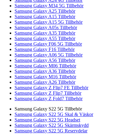
Samsung Galaxy A24 4G Tillbehör
Samsung Galaxy M34 5G Tillbehör
Samsung Galaxy A25 Tillbehör
Samsung Galaxy A15 Tillbehör
Samsung Galaxy A15 5G Tillbehör
Samsung Galaxy A05s Tillbehör
Samsung Galaxy A35 Tillbehör
Samsung Galaxy A55 Tillbehör
Samsung Galaxy F06 5G Tillbehör
Samsung Galaxy F16 Tillbehör
Samsung Galaxy A06 5G Tillbehör
Samsung Galaxy A56 Tillbehör
Samsung Galaxy M06 Tillbehör
Samsung Galaxy A36 Tillbehör
Samsung Galaxy M16 Tillbehör
Samsung Galaxy A26 Tillbehör
Samsung Galaxy Z Flip7 FE Tillbehör
Samsung Galaxy Z Flip7 Tillbehör
Samsung Galaxy Z Fold7 Tillbehör
Samsung Galaxy S22 5G Tillbehör
Samsung Galaxy S22 5G Skal & Väskor
Samsung Galaxy S22 5G Headset
Samsung Galaxy S22 5G Skärmskydd
Samsung Galaxy S22 5G Reservdelar