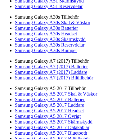
Samsung Galaxy A51 Skärmskydd
Samsung Galaxy A51 Reservdelar
Samsung Galaxy A30s Tillbehör
Samsung Galaxy A30s Skal & Väskor
Samsung Galaxy A30s Batterier
Samsung Galaxy A30s Headset
Samsung Galaxy A30s Skärmskydd
Samsung Galaxy A30s Reservdelar
Samsung Galaxy A30s Bumper
Samsung Galaxy A7 (2017) Tillbehör
Samsung Galaxy A7 (2017) Batterier
Samsung Galaxy A7 (2017) Laddare
Samsung Galaxy A7 (2017) Biltillbehör
Samsung Galaxy A5 2017 Tillbehör
Samsung Galaxy A5 2017 Skal & Väskor
Samsung Galaxy A5 2017 Batterier
Samsung Galaxy A5 2017 Laddare
Samsung Galaxy A5 2017 Headset
Samsung Galaxy A5 2017 Övrigt
Samsung Galaxy A5 2017 Skärmskydd
Samsung Galaxy A5 2017 Datakablar
Samsung Galaxy A5 2017 Bluetooth
Samsung Galaxy A5 2017 Biltillbehör