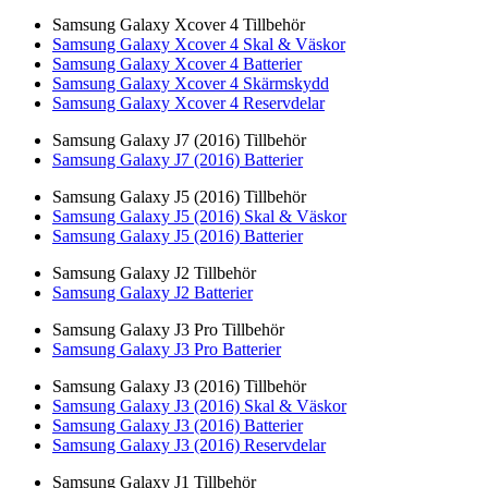
Samsung Galaxy Xcover 4 Tillbehör
Samsung Galaxy Xcover 4 Skal & Väskor
Samsung Galaxy Xcover 4 Batterier
Samsung Galaxy Xcover 4 Skärmskydd
Samsung Galaxy Xcover 4 Reservdelar
Samsung Galaxy J7 (2016) Tillbehör
Samsung Galaxy J7 (2016) Batterier
Samsung Galaxy J5 (2016) Tillbehör
Samsung Galaxy J5 (2016) Skal & Väskor
Samsung Galaxy J5 (2016) Batterier
Samsung Galaxy J2 Tillbehör
Samsung Galaxy J2 Batterier
Samsung Galaxy J3 Pro Tillbehör
Samsung Galaxy J3 Pro Batterier
Samsung Galaxy J3 (2016) Tillbehör
Samsung Galaxy J3 (2016) Skal & Väskor
Samsung Galaxy J3 (2016) Batterier
Samsung Galaxy J3 (2016) Reservdelar
Samsung Galaxy J1 Tillbehör