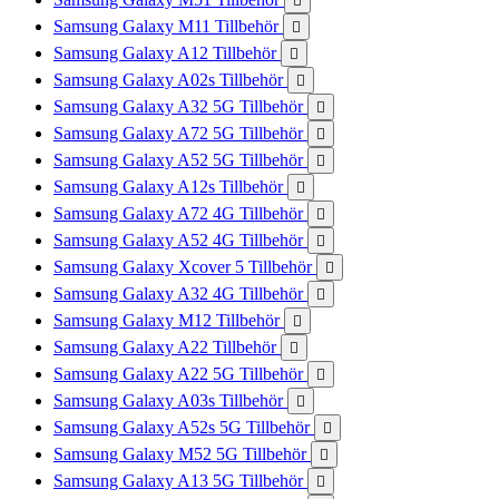

Samsung Galaxy M11 Tillbehör

Samsung Galaxy A12 Tillbehör

Samsung Galaxy A02s Tillbehör

Samsung Galaxy A32 5G Tillbehör

Samsung Galaxy A72 5G Tillbehör

Samsung Galaxy A52 5G Tillbehör

Samsung Galaxy A12s Tillbehör

Samsung Galaxy A72 4G Tillbehör

Samsung Galaxy A52 4G Tillbehör

Samsung Galaxy Xcover 5 Tillbehör

Samsung Galaxy A32 4G Tillbehör

Samsung Galaxy M12 Tillbehör

Samsung Galaxy A22 Tillbehör

Samsung Galaxy A22 5G Tillbehör

Samsung Galaxy A03s Tillbehör

Samsung Galaxy A52s 5G Tillbehör

Samsung Galaxy M52 5G Tillbehör

Samsung Galaxy A13 5G Tillbehör
