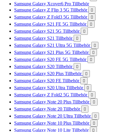
Samsung Galaxy Xcover6 Pro Tillbehör
Samsung Galaxy Z Flip 3 5G Tillbehör

Samsung Galaxy Z Fold3 5G Tillbehör

Samsung Galaxy S21 FE 5G Tillbehör

Samsung Galaxy S21 5G Tillbehör

Samsung Galaxy S21 Tillbehör

Samsung Galaxy S21 Ultra 5G Tillbehör

Samsung Galaxy S21 Plus 5G Tillbehör

Samsung Galaxy S20 FE 5G Tillbehör

Samsung Galaxy S20 Tillbehör

Samsung Galaxy S20 Plus Tillbehör

Samsung Galaxy S20 FE Tillbehör

Samsung Galaxy S20 Ultra Tillbehör

Samsung Galaxy Z Fold2 5G Tillbehör

Samsung Galaxy Note 20 Plus Tillbehör

Samsung Galaxy Note 20 Tillbehör

Samsung Galaxy Note 20 Ultra Tillbehör

Samsung Galaxy Note 10 Plus Tillbehör

Samsung Galaxy Note 10 Lite Tillbehör
