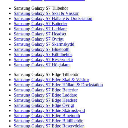
Samsung Galaxy S7 Tillbehör
Samsung Galaxy S7 Skal & Väskor
Samsung Galaxy S7 Hållare & Dockstation
Samsung Galaxy S7 Batterier
Samsung Galaxy S7 Laddare
Samsung Galaxy S7 Headset
Samsung Galaxy S7 Övrigt
Samsung Galaxy S7 Skärmskydd
Samsung Galaxy S7 Bluetooth
Samsung Galaxy S7 Biltillbehör
Samsung Galaxy S7 Reservdelar
Samsung Galaxy S7 Högtalare
Samsung Galaxy S7 Edge Tillbehör
Samsung Galaxy S7 Edge Skal & Väskor
Samsung Galaxy S7 Edge Hållare & Dockstation
Samsung Galaxy S7 Edge Batterier
Samsung Galaxy S7 Edge Laddare
Samsung Galaxy S7 Edge Headset
Samsung Galaxy S7 Edge Övrigt
Samsung Galaxy S7 Edge Skärmskydd
Samsung Galaxy S7 Edge Bluetooth
Samsung Galaxy S7 Edge Biltillbehör
Samsung Galaxy S7 Edge Reservdelar