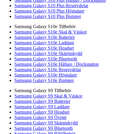
Samsung Galaxy S10 Plus Hållare / Dockstation
Samsung Galaxy S10 Plus Reservdelar
Samsung Galaxy S10 Plus Högtalare
Samsung Galaxy S10 Plus Bumper
Samsung Galaxy S10e Tillbehör
Samsung Galaxy S10e Skal & Väskor
Samsung Galaxy S10e Batterier
Samsung Galaxy S10e Laddare
Samsung Galaxy S10e Headset
Samsung Galaxy S10e Skärmskydd
Samsung Galaxy S10e Bluetooth
Samsung Galaxy S10e Hållare / Dockstation
Samsung Galaxy S10e Reservdelar
Samsung Galaxy S10e Högtalare
Samsung Galaxy S10e Bumper
Samsung Galaxy S9 Tillbehör
Samsung Galaxy S9 Skal & Väskor
Samsung Galaxy S9 Batterier
Samsung Galaxy S9 Laddare
Samsung Galaxy S9 Headset
Samsung Galaxy S9 Övrigt
Samsung Galaxy S9 Skärmskydd
Samsung Galaxy S9 Bluetooth
Samsung Galaxy S9 Biltillbehör