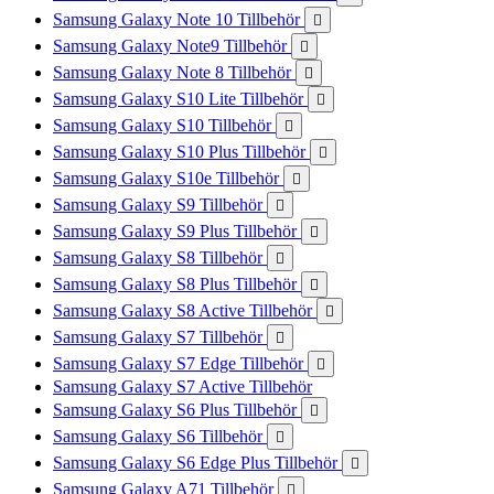
Samsung Galaxy Note 10 Tillbehör

Samsung Galaxy Note9 Tillbehör

Samsung Galaxy Note 8 Tillbehör

Samsung Galaxy S10 Lite Tillbehör

Samsung Galaxy S10 Tillbehör

Samsung Galaxy S10 Plus Tillbehör

Samsung Galaxy S10e Tillbehör

Samsung Galaxy S9 Tillbehör

Samsung Galaxy S9 Plus Tillbehör

Samsung Galaxy S8 Tillbehör

Samsung Galaxy S8 Plus Tillbehör

Samsung Galaxy S8 Active Tillbehör

Samsung Galaxy S7 Tillbehör

Samsung Galaxy S7 Edge Tillbehör

Samsung Galaxy S7 Active Tillbehör
Samsung Galaxy S6 Plus Tillbehör

Samsung Galaxy S6 Tillbehör

Samsung Galaxy S6 Edge Plus Tillbehör

Samsung Galaxy A71 Tillbehör
