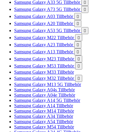
Samsung Galaxy A33 5G Tillbehör

Samsung Galaxy A73 5G Tillbehör

Samsung Galaxy A03 Tillbehör

Samsung Galaxy A20 Tillbehör

Samsung Galaxy A53 5G Tillbehör

Samsung Galaxy M22 Tillbehör

Samsung Galaxy A23 Tillbehör

Samsung Galaxy A13 Tillbehör

Samsung Galaxy M23 Tillbehör

Samsung Galaxy M53 Tillbehör

Samsung Galaxy M33 Tillbehör
Samsung Galaxy M32 Tillbehör

Samsung Galaxy M13 5G Tillbehör
Samsung Galaxy A04s Tillbehör
Samsung Galaxy A04e Tillbehör
Samsung Galaxy A14 5G Tillbehör
Samsung Galaxy A14 Tillbehör
Samsung Galaxy M14 Tillbehör
Samsung Galaxy A34 Tillbehör
Samsung Galaxy A54 Tillbehör
Samsung Galaxy M54 Tillbehör