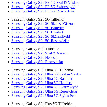
Samsung Galaxy S21 FE 5G Skal & Väskor
Samsung Galaxy S21 FE 5G Skärmskydd
Samsung Galaxy S21 FE 5G Reservdelar
Samsung Galaxy S21 5G Tillbehör
Samsung Galaxy S21 5G Skal & Väskor
Samsung Galaxy S21 5G Batterier
Samsung Galaxy S21 5G Headset
Samsung Galaxy S21 5G Skärmskydd
Samsung Galaxy S21 5G Reservdelar
Samsung Galaxy S21 Tillbehör
Samsung Galaxy S21 Skal & Väskor
Samsung Galaxy S21 Headset
Samsung Galaxy S21 Reservdelar
Samsung Galaxy S21 Ultra 5G Tillbehör
Samsung Galaxy S21 Ultra 5G Skal & Väskor
Samsung Galaxy S21 Ultra 5G Batterier
Samsung Galaxy S21 Ultra 5G Headset
Samsung Galaxy S21 Ultra 5G Skärmskydd
Samsung Galaxy S21 Ultra 5G Reservdelar
Samsung Galaxy S21 Ultra 5G Stylus Pen
Samsung Galaxy S21 Plus 5G Tillbehör