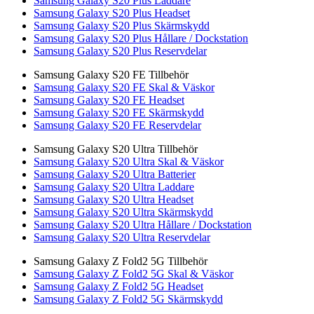
Samsung Galaxy S20 Plus Laddare
Samsung Galaxy S20 Plus Headset
Samsung Galaxy S20 Plus Skärmskydd
Samsung Galaxy S20 Plus Hållare / Dockstation
Samsung Galaxy S20 Plus Reservdelar
Samsung Galaxy S20 FE Tillbehör
Samsung Galaxy S20 FE Skal & Väskor
Samsung Galaxy S20 FE Headset
Samsung Galaxy S20 FE Skärmskydd
Samsung Galaxy S20 FE Reservdelar
Samsung Galaxy S20 Ultra Tillbehör
Samsung Galaxy S20 Ultra Skal & Väskor
Samsung Galaxy S20 Ultra Batterier
Samsung Galaxy S20 Ultra Laddare
Samsung Galaxy S20 Ultra Headset
Samsung Galaxy S20 Ultra Skärmskydd
Samsung Galaxy S20 Ultra Hållare / Dockstation
Samsung Galaxy S20 Ultra Reservdelar
Samsung Galaxy Z Fold2 5G Tillbehör
Samsung Galaxy Z Fold2 5G Skal & Väskor
Samsung Galaxy Z Fold2 5G Headset
Samsung Galaxy Z Fold2 5G Skärmskydd