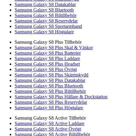
Samsung Galaxy S8 Datakablar
Samsung Galaxy S8 Bluetooth
Samsung Galaxy S8 Biltillbehör
Samsung Galaxy S8 Reservdelar
Samsung Galaxy S8 Sportarmband
Samsung Galaxy S8 Högtalare
Samsung Galaxy S8 Plus Tillbehör
Samsung Galaxy S8 Plus Skal & Väskor
Samsung Galaxy S8 Plus Batterier
Samsung Galaxy S8 Plus Laddare
Samsung Galaxy S8 Plus Headset
Samsung Galaxy S8 Plus Övrigt
Samsung Galaxy S8 Plus Skärmskydd
Samsung Galaxy S8 Plus Datakablar
Samsung Galaxy S8 Plus Bluetooth
Samsung Galaxy S8 Plus Biltillbehör
Samsung Galaxy S8 Plus Hållare & Dockstation
Samsung Galaxy S8 Plus Reservdelar
Samsung Galaxy S8 Plus Högtalare
Samsung Galaxy S8 Active Tillbehör
Samsung Galaxy S8 Active Laddare
Samsung Galaxy S8 Active Övrigt
Samsung Galaxy S8 Active Biltillbehör