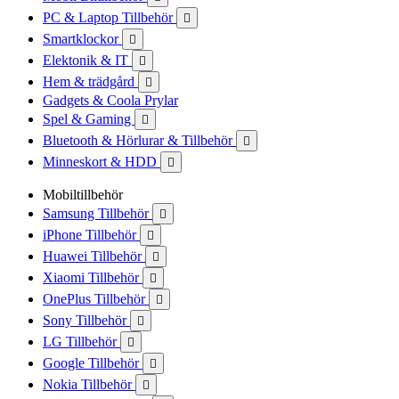
PC & Laptop Tillbehör

Smartklockor

Elektonik & IT

Hem & trädgård

Gadgets & Coola Prylar
Spel & Gaming

Bluetooth & Hörlurar & Tillbehör

Minneskort & HDD

Mobiltillbehör
Samsung Tillbehör

iPhone Tillbehör

Huawei Tillbehör

Xiaomi Tillbehör

OnePlus Tillbehör

Sony Tillbehör

LG Tillbehör

Google Tillbehör

Nokia Tillbehör
