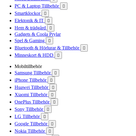
PC & Laptop Tillbehör

Smartklockor

Elektonik & IT

Hem & trädgård

Gadgets & Coola Prylar
Spel & Gaming

Bluetooth & Hörlurar & Tillbehör

Minneskort & HDD

Mobiltillbehör
Samsung Tillbehör

iPhone Tillbehör

Huawei Tillbehör

Xiaomi Tillbehör

OnePlus Tillbehör

Sony Tillbehör

LG Tillbehör

Google Tillbehör

Nokia Tillbehör
