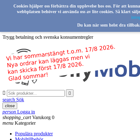
Skip to main content
Cookies hjälper oss förbättra din upplevelse hos oss. För att kunn
webbplatsen behöver vi använda oss av lite cookies. Så klart säl
Svenskt familjeföretag sedan 2016
integ
Du kan när som helst dra tillbak
Leverans från vårt lager i Sverige
Trygg betalning och svenska konsumentregler


search
Sök
close
person
Logga in
shopping_cart
Varukorg
0
menu
Kategorier
Populära produkter
Mobiltillbehör