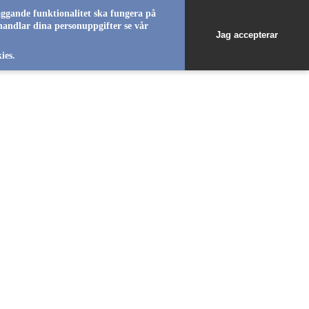
äggande funktionalitet ska fungera på
handlar dina personuppgifter se vår
Jag accepterar
favorite_b
ies.