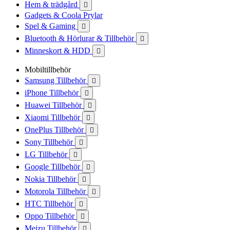
Hem & trädgård

Gadgets & Coola Prylar
Spel & Gaming

Bluetooth & Hörlurar & Tillbehör

Minneskort & HDD

Mobiltillbehör
Samsung Tillbehör

iPhone Tillbehör

Huawei Tillbehör

Xiaomi Tillbehör

OnePlus Tillbehör

Sony Tillbehör

LG Tillbehör

Google Tillbehör

Nokia Tillbehör

Motorola Tillbehör

HTC Tillbehör

Oppo Tillbehör

Meizu Tillbehör
