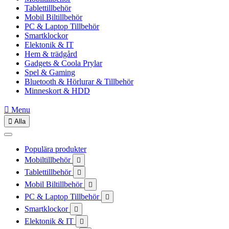
Tablettillbehör
Mobil Biltillbehör
PC & Laptop Tillbehör
Smartklockor
Elektonik & IT
Hem & trädgård
Gadgets & Coola Prylar
Spel & Gaming
Bluetooth & Hörlurar & Tillbehör
Minneskort & HDD

Menu

Alla
Populära produkter
Mobiltillbehör

Tablettillbehör

Mobil Biltillbehör

PC & Laptop Tillbehör

Smartklockor

Elektonik & IT
