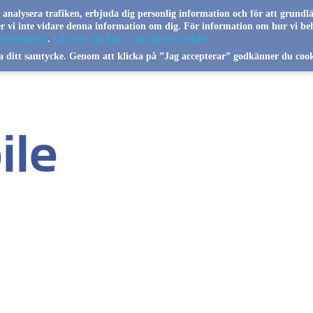
a analysera trafiken, erbjuda dig personlig information och för att grundl
jer vi inte vidare denna information om dig. För information om hur vi be
ritetspolicy
.
Läs mer om hur vi använder cookies
a ditt samtycke. Genom att klicka på ”Jag accepterar” godkänner du cook