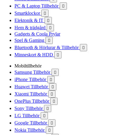
PC & Laptop Tillbehör

Smartklockor

Elektonik & IT

Hem & trädgård

Gadgets & Coola Prylar
Spel & Gaming

Bluetooth & Hörlurar & Tillbehör

Minneskort & HDD

Mobiltillbehör
Samsung Tillbehör

iPhone Tillbehör

Huawei Tillbehör

Xiaomi Tillbehör

OnePlus Tillbehör

Sony Tillbehör

LG Tillbehör

Google Tillbehör

Nokia Tillbehör
