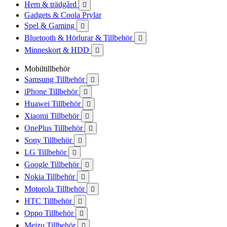
Hem & trädgård

Gadgets & Coola Prylar
Spel & Gaming

Bluetooth & Hörlurar & Tillbehör

Minneskort & HDD

Mobiltillbehör
Samsung Tillbehör

iPhone Tillbehör

Huawei Tillbehör

Xiaomi Tillbehör

OnePlus Tillbehör

Sony Tillbehör

LG Tillbehör

Google Tillbehör

Nokia Tillbehör

Motorola Tillbehör

HTC Tillbehör

Oppo Tillbehör

Meizu Tillbehör
