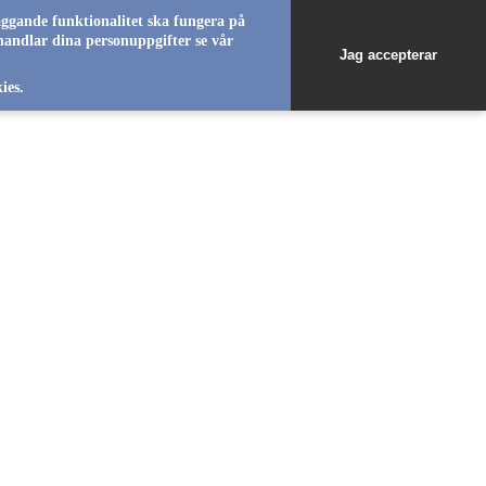
äggande funktionalitet ska fungera på
handlar dina personuppgifter se vår
Jag accepterar
ies.