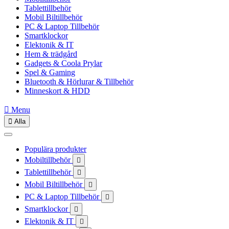
Tablettillbehör
Mobil Biltillbehör
PC & Laptop Tillbehör
Smartklockor
Elektonik & IT
Hem & trädgård
Gadgets & Coola Prylar
Spel & Gaming
Bluetooth & Hörlurar & Tillbehör
Minneskort & HDD

Menu

Alla
Populära produkter
Mobiltillbehör

Tablettillbehör

Mobil Biltillbehör

PC & Laptop Tillbehör

Smartklockor

Elektonik & IT
