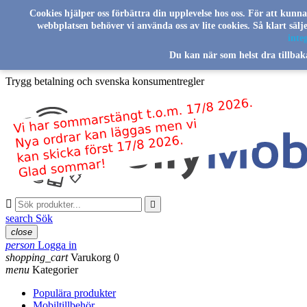
Skip to main content
Cookies hjälper oss förbättra din upplevelse hos oss. För att kunn
webbplatsen behöver vi använda oss av lite cookies. Så klart säl
Svenskt familjeföretag sedan 2016
integ
Du kan när som helst dra tillbak
Leverans från vårt lager i Sverige
Trygg betalning och svenska konsumentregler


search
Sök
close
person
Logga in
shopping_cart
Varukorg
0
menu
Kategorier
Populära produkter
Mobiltillbehör