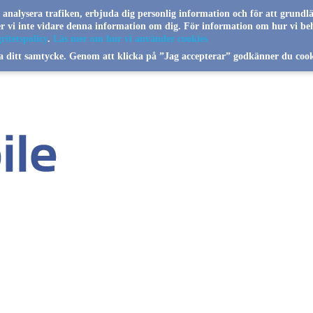
a analysera trafiken, erbjuda dig personlig information och för att grundl
jer vi inte vidare denna information om dig. För information om hur vi be
ritetspolicy
.
Läs mer om hur vi använder cookies
a ditt samtycke. Genom att klicka på ”Jag accepterar” godkänner du cook